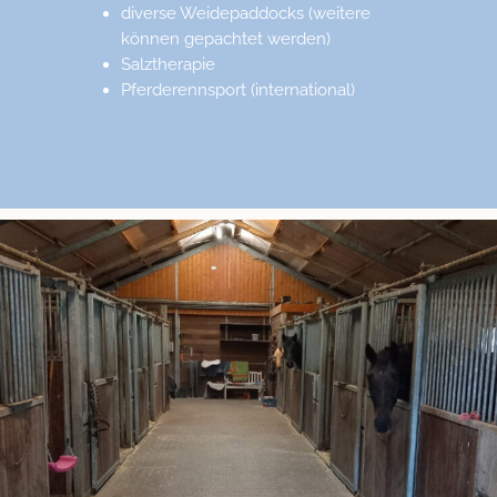
diverse Weidepaddocks (weitere
können gepachtet werden)
Salztherapie
Pferderennsport (international)