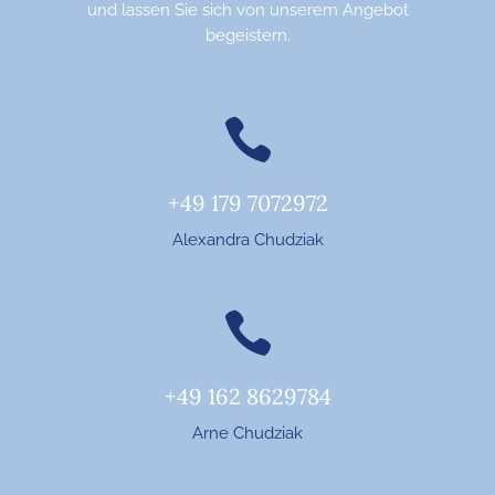
und lassen Sie sich von unserem Angebot
begeistern.
+49 179 7072972
Alexandra Chudziak
+49 162 8629784
Arne Chudziak